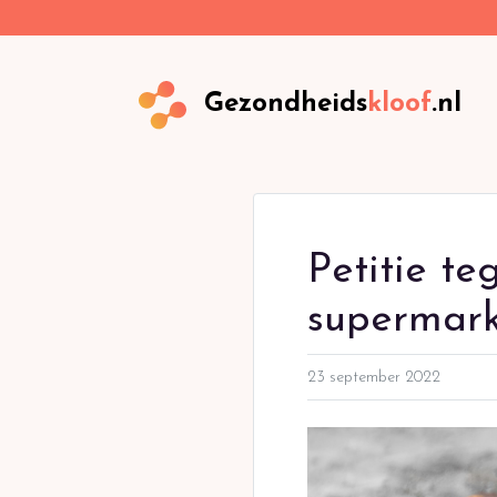
Gezondheids
kloof
.nl
Petitie te
supermar
23 september 2022