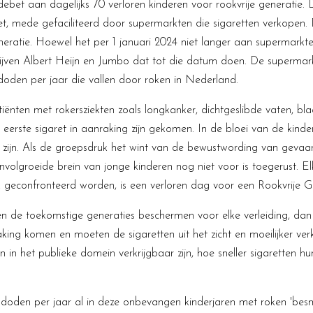
bet aan dagelijks 70 verloren kinderen voor rookvrije generatie. 
et, mede gefaciliteerd door supermarkten die sigaretten verkopen. D
eneratie. Hoewel het per 1 januari 2024 niet langer aan supermark
blijven Albert Heijn en Jumbo dat tot die datum doen. De superm
doden per jaar die vallen door roken in Nederland.
atiënten met rokersziekten zoals longkanker, dichtgeslibde vaten, bl
rste sigaret in aanraking zijn gekomen. In de bloei van de kinder
 zijn. Als de groepsdruk het wint van de bewustwording van gevaar 
volgroeide brein van jonge kinderen nog niet voor is toegerust. El
geconfronteerd worden, is een verloren dag voor een Rookvrije G
 en de toekomstige generaties beschermen voor elke verleiding, 
aking komen en moeten de sigaretten uit het zicht en moeilijker verk
n in het publieke domein verkrijgbaar zijn, hoe sneller sigaretten h
doden per jaar al in deze onbevangen kinderjaren met roken 'besmet