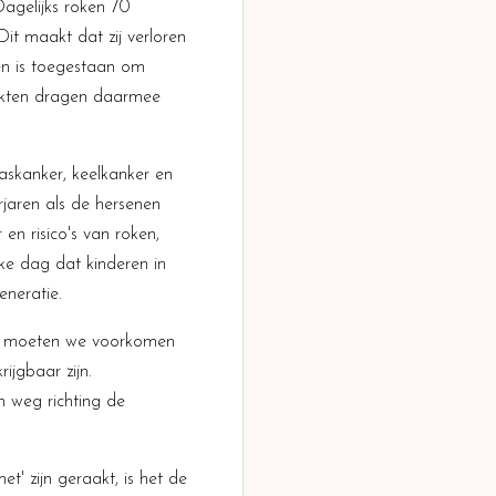
Dagelijks roken 70
it maakt dat zij verloren
ten is toegestaan om
arkten dragen daarmee
aaskanker, keelkanker en
jaren als de hersenen
en risico's van roken,
ke dag dat kinderen in
eneratie.
dan moeten we voorkomen
rijgbaar zijn.
un weg richting de
' zijn geraakt, is het de