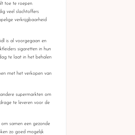
t toe te roepen.
g veel slachtoffers
pelige verkrijgbaarheid
Lidl is al voorgegaan en
leiders sigaretten in hun
ag te laat in het behalen
ppen met het verkopen van
le andere supermarkten om
drage te leveren voor de
ers om samen een gezonde
roken zo goed mogelijk