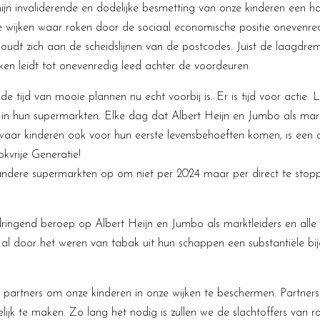
jn invaliderende en dodelijke besmetting van onze kinderen een hal
 wijken waar roken door de sociaal economische positie onevenredi
udt zich aan de scheidslijnen van de postcodes. Juist de laagdrem
jken leidt tot onevenredig leed achter de voordeuren.
de tijd van mooie plannen nu echt voorbij is. Er is tijd voor actie. 
 in hun supermarkten. Elke dag dat Albert Heijn en Jumbo als markt
ar kinderen ook voor hun eerste levensbehoeften komen, is een d
kvrije Generatie!
andere supermarkten op om niet per 2024 maar per direct te sto
dringend beroep op Albert Heijn en Jumbo als marktleiders en al
 door het weren van tabak uit hun schappen een substantiële bij
s partners om onze kinderen in onze wijken te beschermen. Partn
ijk te maken. Zo lang het nodig is zullen we de slachtoffers van 